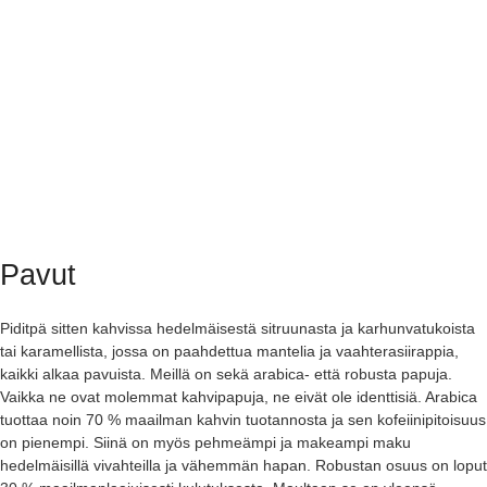
Pavut
Piditpä sitten kahvissa hedelmäisestä sitruunasta ja karhunvatukoista
tai karamellista, jossa on paahdettua mantelia ja vaahterasiirappia,
kaikki alkaa pavuista. Meillä on sekä arabica- että robusta papuja.
Vaikka ne ovat molemmat kahvipapuja, ne eivät ole identtisiä. Arabica
tuottaa noin 70 % maailman kahvin tuotannosta ja sen kofeiinipitoisuus
on pienempi. Siinä on myös pehmeämpi ja makeampi maku
hedelmäisillä vivahteilla ja vähemmän hapan. Robustan osuus on loput