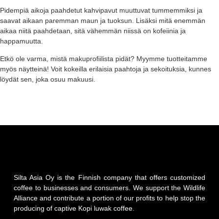
Pidempiä aikoja paahdetut kahvipavut muuttuvat tummemmiksi ja
saavat aikaan paremman maun ja tuoksun. Lisäksi mitä enemmän
aikaa niitä paahdetaan, sitä vähemmän niissä on kofeiinia ja
happamuutta.
Etkö ole varma, mistä makuprofiilista pidät? Myymme tuotteitamme
myös näytteinä! Voit kokeilla erilaisia ​​paahtoja ja sekoituksia, kunnes
löydät sen, joka osuu makuusi.
Silta Asia Oy is the Finnish company that offers customized
coffee to businesses and consumers. We support the Wildlife
Alliance and contribute a portion of our profits to help stop the
producing of captive Kopi luwak coffee.