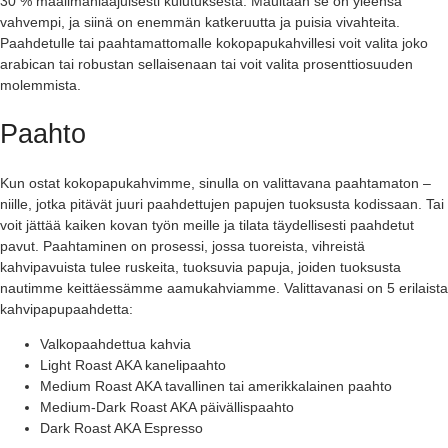
30 % maailmanlaajuisesti kulutuksesta. Maultaan se on yleensä
vahvempi, ja siinä on enemmän katkeruutta ja puisia vivahteita.
Paahdetulle tai paahtamattomalle kokopapukahvillesi voit valita joko
arabican tai robustan sellaisenaan tai voit valita prosenttiosuuden
molemmista.
Paahto
Kun ostat kokopapukahvimme, sinulla on valittavana paahtamaton –
niille, jotka pitävät juuri paahdettujen papujen tuoksusta kodissaan. Tai
voit jättää kaiken kovan työn meille ja tilata täydellisesti paahdetut
pavut. Paahtaminen on prosessi, jossa tuoreista, vihreistä
kahvipavuista tulee ruskeita, tuoksuvia papuja, joiden tuoksusta
nautimme keittäessämme aamukahviamme. Valittavanasi on 5 erilaista
kahvipapupaahdetta:
Valkopaahdettua kahvia
Light Roast AKA kanelipaahto
Medium Roast AKA tavallinen tai amerikkalainen paahto
Medium-Dark Roast AKA päivällispaahto
Dark Roast AKA Espresso