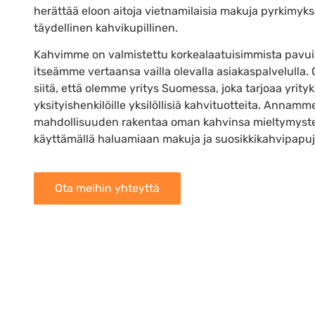
herättää eloon aitoja vietnamilaisia makuja pyrkimyks
täydellinen kahvikupillinen.
Kahvimme on valmistettu korkealaatuisimmista pavui
itseämme vertaansa vailla olevalla asiakaspalvelulla.
siitä, että olemme yritys Suomessa, joka tarjoaa yrityks
yksityishenkilöille yksilöllisiä kahvituotteita. Annamme
mahdollisuuden rakentaa oman kahvinsa mieltymyste
käyttämällä haluamiaan makuja ja suosikkikahvipapu
Ota meihin yhteyttä