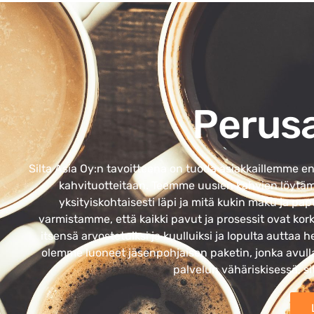
Perus
Silta Asia Oy:n tavoitteena on tuoda asiakkaillemme 
kahvituotteitaan. Teemme uusien kahvien löytäm
yksityiskohtaisesti läpi ja mitä kukin maku ja pa
varmistamme, että kaikki pavut ja prosessit ovat k
itsensä arvostetuiksi ja kuulluiksi ja lopulta auttaa
olemme luoneet jäsenpohjaisen paketin, jonka avulla
palvelun vähäriskisessä, s