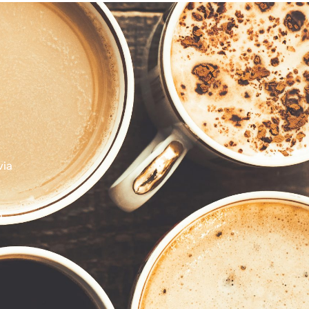
via
n