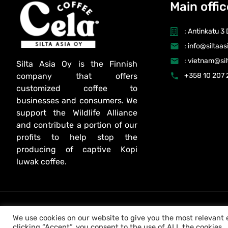
Main offic
: Antinkatu 3
: info@siltaa
: vietnam@si
Silta Asia Oy is the Finnish
company that offers
+358 10 207 
customized coffee to
businesses and consumers. We
support the Wildlife Alliance
and contribute a portion of our
profits to help stop the
producing of captive Kopi
luwak coffee.
Copyright © 2024 Silta Asia Oy. All rights reserved.
We use cookies on our website to give you the most relevant
clicking “Accept”, you consent to the use of ALL the cookies.