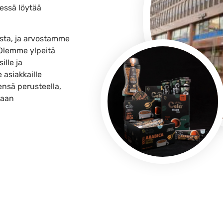
essä löytää
sta, ja arvostamme
 Olemme ylpeitä
ille ja
 asiakkaille
nsä perusteella,
jaan