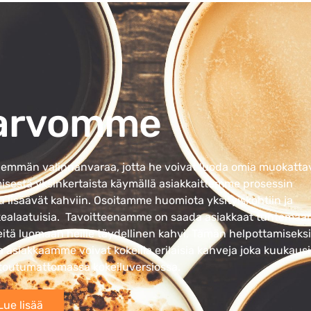
arvomme
enemmän valinnanvaraa, jotta he voivat luoda omia muokatta
isestä yksinkertaista käymällä asiakkaittemme prosessin
pu lisäävät kahviin. Osoitamme huomiota yksityiskohtiin ja
orkealaatuisia. Tavoitteenamme on saada asiakkaat tuntemaa
 heitä luomaan heille täydellinen kahvi. Tämän helpottamiseksi
 asiakkaamme voivat kokeilla erilaisia kahveja joka kuukausi
itoutumattomassa kokeiluversiossa.
Lue lisää