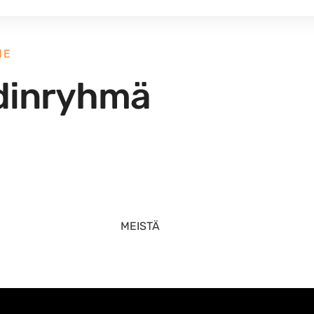
ME
ydinryhmä