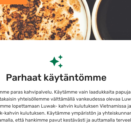
Parhaat käytäntömme
emme paras kahvipalvelu. Käytämme vain laadukkaita papuja 
kaisin yhteisöllemme välttämällä vankeudessa olevaa Luwak
yrimme lopettamaan Luwak- kahvin kulutuksen Vietnamissa ja
kahvin kulutuksen. Käytämme ympäristön ja yhteiskunnan 
malla, että hankimme pavut kestävästi ja auttamalla terveel