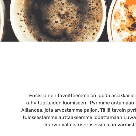
Ensisijainen tavoitteemme on luoda asiakkaill
kahvituotteiden luomiseen. Pyrimme antamaan ta
Alliancea, jota arvostamme paljon. Tällä tavoin p
tuloksestamme auttaaksemme lopettamaan Luwak-
kahvin valmistusprosessin ajan varmista