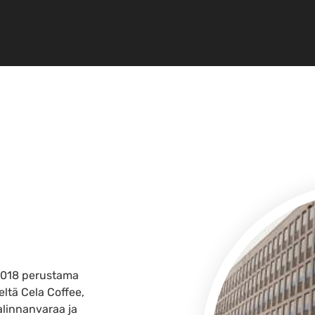
 2018 perustama
ltä Cela Coffee,
alinnanvaraa ja